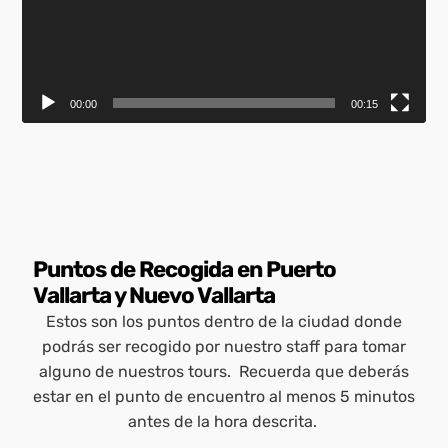
00:00
00:15
Puntos de Recogida en Puerto
Vallarta y Nuevo Vallarta
Estos son los puntos dentro de la ciudad donde
podrás ser recogido por nuestro staff para tomar
alguno de nuestros tours. Recuerda que deberás
Zona Romántica
estar en el punto de encuentro al menos 5 minutos
Las Glorias
Playa de Oro
Nuevo Vallarta
antes de la hora descrita.
Salida 8:10 AM
Salida 7:50 AM
Salida 10:20 AM
Salida 7:40 AM