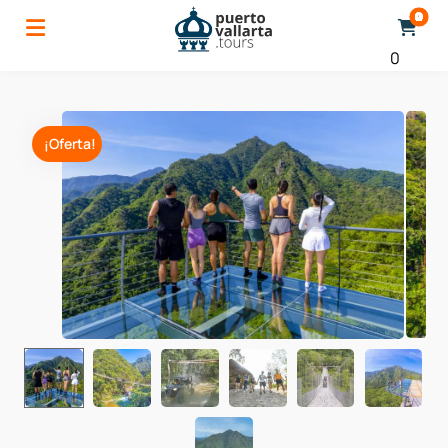
0
¡Oferta!