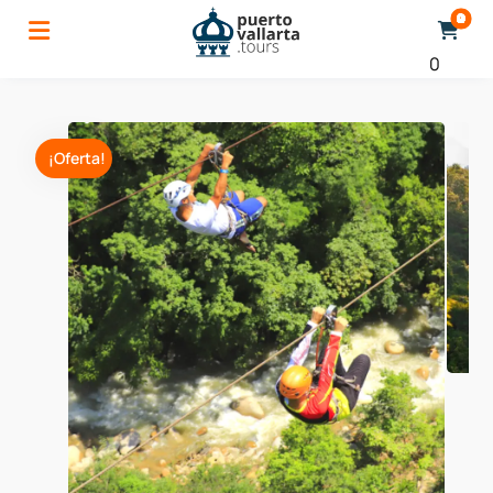
0
¡Oferta!