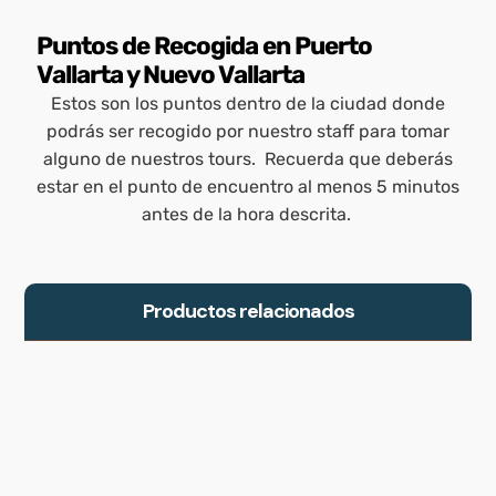
Puntos de Recogida en Puerto
Vallarta y Nuevo Vallarta
Estos son los puntos dentro de la ciudad donde
podrás ser recogido por nuestro staff para tomar
alguno de nuestros tours. Recuerda que deberás
Zona Romántica
estar en el punto de encuentro al menos 5 minutos
Las Glorias
Playa de Oro
Nuevo Vallarta
antes de la hora descrita.
Salida 8:10 AM
Salida 7:50 AM
Salida 10:20 AM
Salida 7:40 AM
Salida 10:00 AM
Salida 7:20 AM
Salida 9:50 AM
Salida 2:20 PM
Salida 2:00 PM
Salida 9:30 AM
Salida 1:50 PM
Salida 1:30 PM
Insurgentes 379, Zona Romántica,
Productos relacionados
Plaza Villas Vallarta, Local H2A, Zona Hotelera
Playa de Oro 126 F, Zona Hotelera,
Av Mexico 570, 63735 Las Jarretaderas, Nay.