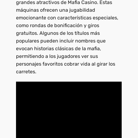
grandes atractivos de Mafia Casino. Estas
máquinas ofrecen una jugabilidad
emocionante con características especiales,
como rondas de bonificación y giros
gratuitos. Algunos de los títulos más
populares pueden incluir nombres que
evocan historias clásicas de la mafia,
permitiendo a los jugadores ver sus
personajes favoritos cobrar vida al girar los
carretes.