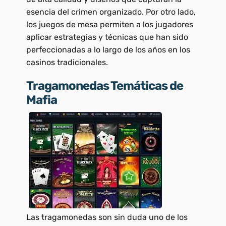
esencia del crimen organizado. Por otro lado,
los juegos de mesa permiten a los jugadores
aplicar estrategias y técnicas que han sido
perfeccionadas a lo largo de los años en los
casinos tradicionales.
Tragamonedas Temáticas de
Mafia
Las tragamonedas son sin duda uno de los