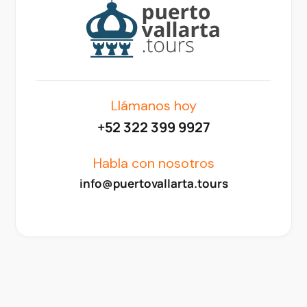
Llámanos hoy
+52 322 399 9927
Habla con nosotros
info@puertovallarta.tours