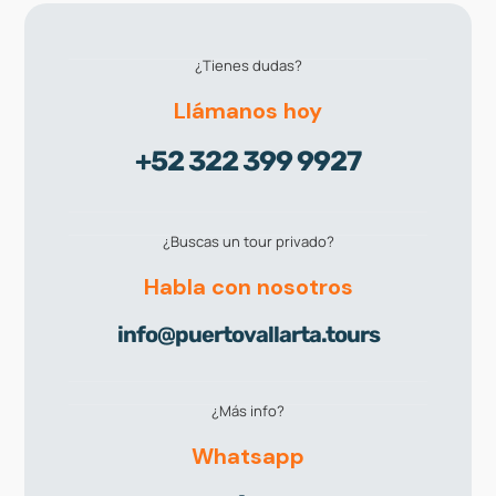
¿Tienes dudas?
Llámanos hoy
+52 322 399 9927
¿Buscas un tour privado?
Habla con nosotros
info@puertovallarta.tours
¿Más info?
Whatsapp