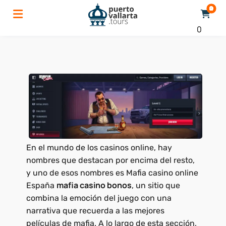
0
En el mundo de los casinos online, hay
nombres que destacan por encima del resto,
y uno de esos nombres es Mafia casino online
mafia casino bonos
España
, un sitio que
combina la emoción del juego con una
narrativa que recuerda a las mejores
películas de mafia. A lo largo de esta sección,