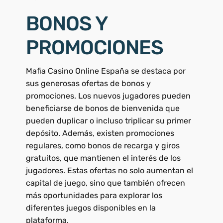
BONOS Y
PROMOCIONES
Mafia Casino Online España se destaca por
sus generosas ofertas de bonos y
promociones. Los nuevos jugadores pueden
beneficiarse de bonos de bienvenida que
pueden duplicar o incluso triplicar su primer
depósito. Además, existen promociones
regulares, como bonos de recarga y giros
gratuitos, que mantienen el interés de los
jugadores. Estas ofertas no solo aumentan el
capital de juego, sino que también ofrecen
más oportunidades para explorar los
diferentes juegos disponibles en la
plataforma.