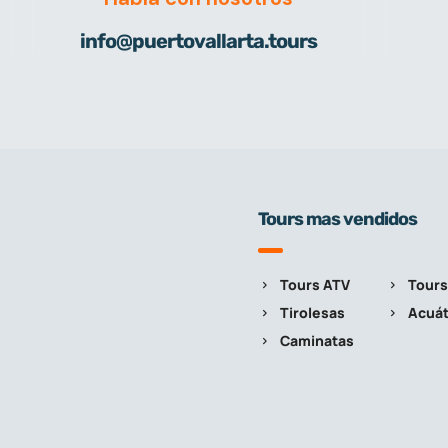
info@puertovallarta.tours
Tours mas vendidos
Tours ATV
Tours
Tirolesas
Acuát
Caminatas