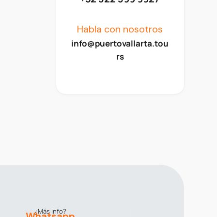
Habla con nosotros
info@puertovallarta.tou
rs
¿Más info?
Whatsapp