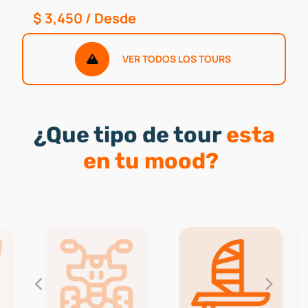
$
3,450
/ Desde
VER TODOS LOS TOURS
¿Que tipo de tour
esta
en tu mood?
en Puerto Vallarta
C