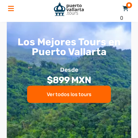
0
Los Mejores Tours en
Puerto Vallarta
Tours más populares en Puerto Vallarta 2026
Desde
$899 MXN
Ver todos los tours